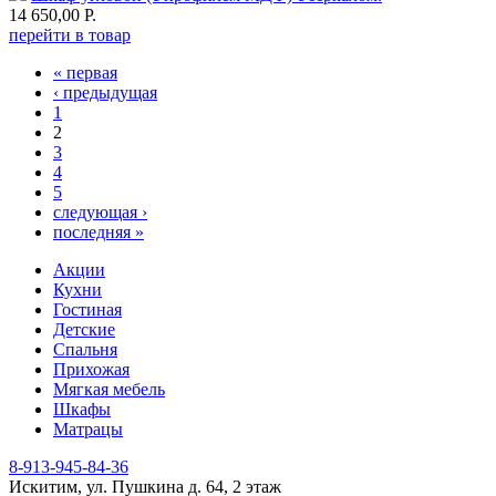
14 650,00 Р.
перейти в товар
« первая
Страницы
‹ предыдущая
1
2
3
4
5
следующая ›
последняя »
Акции
Кухни
Гостиная
Детские
Спальня
Прихожая
Мягкая мебель
Шкафы
Матрацы
8-913-945-84-36
Искитим, ул. Пушкина д. 64, 2 этаж