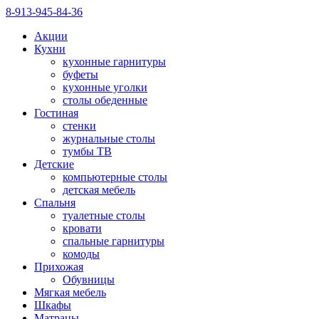
8-913-945-84-36
Акции
Кухни
кухонные гарнитуры
буфеты
кухонные уголки
столы обеденные
Гостиная
стенки
журнальные столы
тумбы ТВ
Детские
компьютерные столы
детская мебель
Спальня
туалетные столы
кровати
спальные гарнитуры
комоды
Прихожая
Обувницы
Мягкая мебель
Шкафы
Матрацы