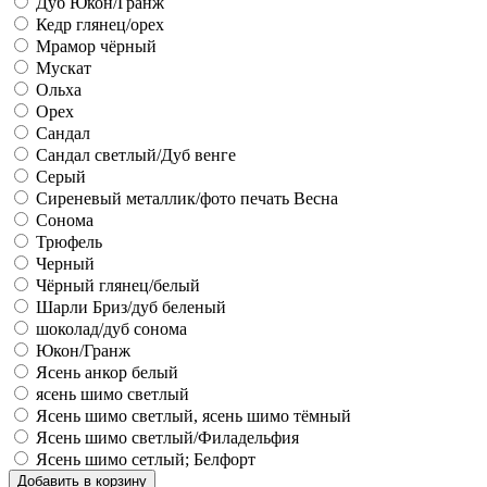
Дуб Юкон/Гранж
Кедр глянец/орех
Мрамор чёрный
Мускат
Ольха
Орех
Сандал
Сандал светлый/Дуб венге
Серый
Сиреневый металлик/фото печать Весна
Сонома
Трюфель
Черный
Чёрный глянец/белый
Шарли Бриз/дуб беленый
шоколад/дуб сонома
Юкон/Гранж
Ясень анкор белый
ясень шимо светлый
Ясень шимо светлый, ясень шимо тёмный
Ясень шимо светлый/Филадельфия
Ясень шимо сетлый; Белфорт