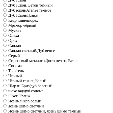
Дуб Юкон
Дуб Юкон, Бетон темный
Дуб юкон/Ателье темное
Дуб Юкон/Гранж
Кедр глянец/орех
Мрамор чёрный
Мускат
Ольха
Орех
Сандал
Сандал светлый/Дуб венге
Серый
Сиреневый металлик/фото печать Весна
Сонома
Трюфель
Черный
Чёрный глянец/белый
Шарли Бриз/дуб беленый
шоколад/дуб сонома
Юкон/Гранж
Ясень анкор белый
ясень шимо светлый
Ясень шимо светлый, ясень шимо тёмный