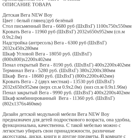
ОПИСАНИЕ ТОВАРА
Детская Вега NEW Boy
Цвет : белый глянец/дуб белёный
Стол письменный Вега - 6680 руб (ШхВхГ) 1100х750х550мм
Кровать Вега - 11960 руб (ШхВхГ) 2032х650х952мм (сп.м
0.9х2.0м)
Надстройка (антресоль) Вега - 6300 руб (ШхВхГ)
2032х450х280мм
Шкаф Угловой Вега - 18050 руб. (ШхВхГ)
(800х800)х2200х402мм
Пенал открытый Вега - 8190 руб. (ШхВхГ) 400х2200х402мм
Терминал Вега - 5280 руб. (ШхВхГ) 380х2200х380мм
Шкаф Вега - 18680 руб. (ШхВхГ) (800х2200х402мм)
Кровать Вега - 2 (двух местная) - 13530 руб (ШхВхГ)
2032х650х952мм (верх сп.м 0.9х2.0м) (низ сп.м 0.9х1.96м)
Пенал закрытый Вега - 9990 руб. (ШхВхГ) 400х2200х402мм
Шкаф комбинированный Вега - 11360 руб. (ШхВхГ)
(802х1376х460мм)
Дизайн детской модульной мебели Вега NEW Boy
предназначен для детей подросткового возраста, она удобна,
функциональна, качественна. С такой мебелью можно с
легкостью убирать свои принадлежности, различные
аксессуары, диски, книги и другие предметы. В комнате с