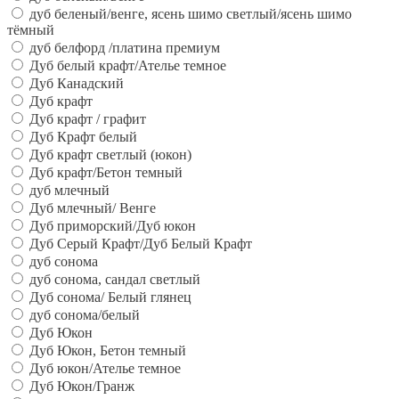
дуб беленый/венге, ясень шимо светлый/ясень шимо
тёмный
дуб белфорд /платина премиум
Дуб белый крафт/Ателье темное
Дуб Канадский
Дуб крафт
Дуб крафт / графит
Дуб Крафт белый
Дуб крафт светлый (юкон)
Дуб крафт/Бетон темный
дуб млечный
Дуб млечный/ Венге
Дуб приморский/Дуб юкон
Дуб Серый Крафт/Дуб Белый Крафт
дуб сонома
дуб сонома, сандал светлый
Дуб сонома/ Белый глянец
дуб сонома/белый
Дуб Юкон
Дуб Юкон, Бетон темный
Дуб юкон/Ателье темное
Дуб Юкон/Гранж