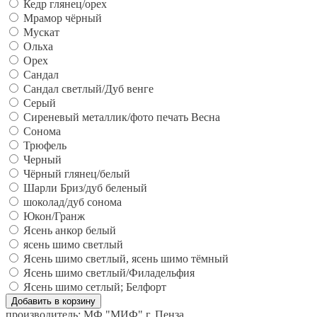
Кедр глянец/орех
Мрамор чёрный
Мускат
Ольха
Орех
Сандал
Сандал светлый/Дуб венге
Серый
Сиреневый металлик/фото печать Весна
Сонома
Трюфель
Черный
Чёрный глянец/белый
Шарли Бриз/дуб беленый
шоколад/дуб сонома
Юкон/Гранж
Ясень анкор белый
ясень шимо светлый
Ясень шимо светлый, ясень шимо тёмный
Ясень шимо светлый/Филадельфия
Ясень шимо сетлый; Белфорт
производитель:
МФ "МИФ" г. Пенза