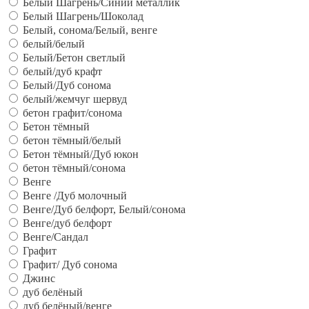
Белый Шагрень/Синий металлик
Белый Шагрень/Шоколад
Белый, сонома/Белый, венге
белый/белый
Белый/Бетон светлый
белый/дуб крафт
Белый/Дуб сонома
белый/жемчуг шервуд
бетон графит/сонома
Бетон тёмный
бетон тёмный/белый
Бетон тёмный/Дуб юкон
бетон тёмный/сонома
Венге
Венге /Дуб молочный
Венге/Дуб белфорт, Белый/сонома
Венге/дуб белфорт
Венге/Сандал
Графит
Графит/ Дуб сонома
Джинс
дуб белёный
дуб белёный/венге